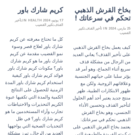
بخاخ القرش الذهبي
كريم شارك باور
تحكم في سرعاتك !
17 يونيو، 2024
HEALTH
IN
تأخير
القذف
تكبير القضيب
25 مارس، 2024
IN
تأخير القذف
تكبير
القضيب
كل ما تحتاج معرفته عن كريم
شارك باور لعلاج قصر وسوء
كيف يعمل بخاخ القرش الذهبي
نمو القضيب مقدمة عن كريم
على تأخير القذف؟ يعاني العديد
شارك باور ما هو كريم شارك
من الرجال من مشكلة قذف
باور؟ مكونات كريم شارك باور
سريع أثناء الجماع، وهو أمر قد
فوائد كريم شارك باور كيفية
يؤثر سلبا على حياتهم الجنسية
استخدام كريم شارك باور المدة
وعلاقاتهم الزوجية. ولكن مع
الزمنية للحصول على النتائج
ظهور الابتكارات الطبية، ظهر
الكمية والمدة التي تكفيها عبوة
منتج جديد يعتبر أحد أهم الحلول
الكريم التحذيرات والاحتياطات
لتأخير القذف وتحسين الأداء
تجارب وآراء المستخدمين ما هو
الجنسي، وهو بخاخ القرش
كريم شارك باور؟ في ظل
الذهبي. تحكم في سرعاتك:
التحديات الصحية التي يواجهها
يعتمد بخاخ القرش الذهبي على
العديد من الرجال، تبرز مشكلة
تركيبته الفريدة والطبيعية التي